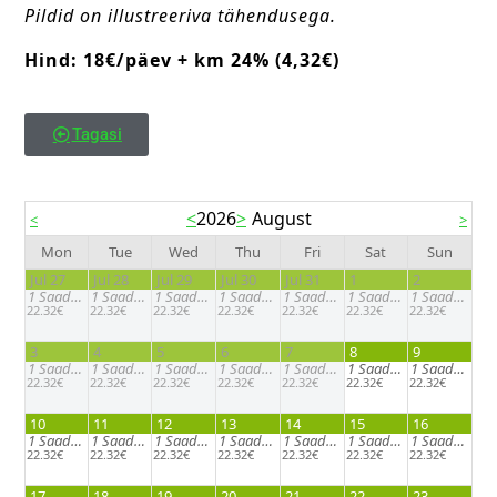
Pildid on illustreeriva tähendusega.
Hind: 18€/päev + km 24% (4,32€)
Tagasi
<
2026
>
August
<
>
Mon
Tue
Wed
Thu
Fri
Sat
Sun
Jul 27
Jul 28
Jul 29
Jul 30
Jul 31
1
2
1
Saadaval
1
Saadaval
1
Saadaval
1
Saadaval
1
Saadaval
1
Saadaval
1
Saadaval
22.32€
22.32€
22.32€
22.32€
22.32€
22.32€
22.32€
3
4
5
6
7
8
9
1
Saadaval
1
Saadaval
1
Saadaval
1
Saadaval
1
Saadaval
1
Saadaval
1
Saadaval
22.32€
22.32€
22.32€
22.32€
22.32€
22.32€
22.32€
10
11
12
13
14
15
16
1
Saadaval
1
Saadaval
1
Saadaval
1
Saadaval
1
Saadaval
1
Saadaval
1
Saadaval
22.32€
22.32€
22.32€
22.32€
22.32€
22.32€
22.32€
17
18
19
20
21
22
23