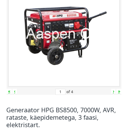
«
‹
›
»
of
4
Generaator HPG BS8500, 7000W, AVR,
rataste, käepidemetega, 3 faasi,
elektristart.