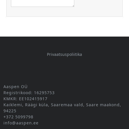
Privaatsuspoliitika
Aaspen OÜ
Registrikood: 16295753
KMKR: EE102415917
Kaiklemi, Räägi küla, Saaremaa vald, Saare maakond,
94225
+372 5099798
info@aaspen.ee