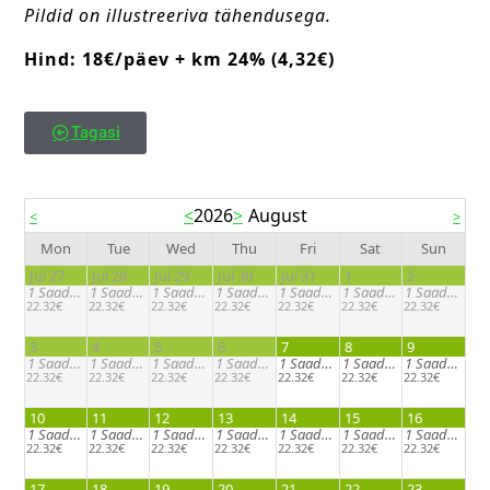
Pildid on illustreeriva tähendusega.
Hind: 18€/päev + km 24% (4,32€)
Tagasi
<
2026
>
August
<
>
Mon
Tue
Wed
Thu
Fri
Sat
Sun
Jul 27
Jul 28
Jul 29
Jul 30
Jul 31
1
2
1
Saadaval
1
Saadaval
1
Saadaval
1
Saadaval
1
Saadaval
1
Saadaval
1
Saadaval
22.32€
22.32€
22.32€
22.32€
22.32€
22.32€
22.32€
3
4
5
6
7
8
9
1
Saadaval
1
Saadaval
1
Saadaval
1
Saadaval
1
Saadaval
1
Saadaval
1
Saadaval
22.32€
22.32€
22.32€
22.32€
22.32€
22.32€
22.32€
10
11
12
13
14
15
16
1
Saadaval
1
Saadaval
1
Saadaval
1
Saadaval
1
Saadaval
1
Saadaval
1
Saadaval
22.32€
22.32€
22.32€
22.32€
22.32€
22.32€
22.32€
17
18
19
20
21
22
23