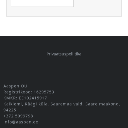
Privaatsuspoliitika
Aaspen OÜ
Registrikood: 16295753
KMKR: EE102415917
Kaiklemi, Räägi küla, Saaremaa vald, Saare maakond,
94225
+372 5099798
info@aaspen.ee