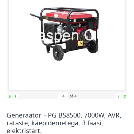
«
‹
›
»
of
4
Generaator HPG BS8500, 7000W, AVR,
rataste, käepidemetega, 3 faasi,
elektristart.