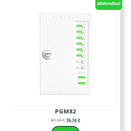
Allahindlus!
PGM82
87,16
€
76,74
€