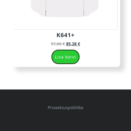
K641+
97,66
€
85,28
€
Lisa korvi
Privaatsuspoliitika