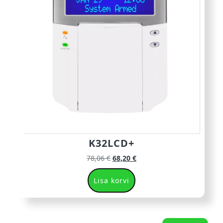
K32LCD+
78,06
€
68,20
€
Lisa korvi