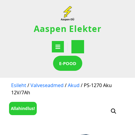
Aaspen Elekter
E-POOD
Esileht
/
Valveseadmed
/
Akud
/ PS-1270 Aku
12V/7Ah
Allahindlus!