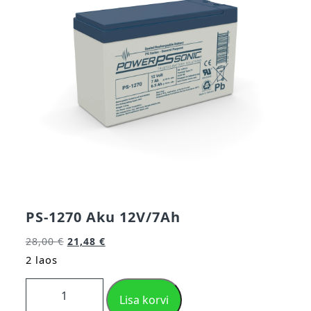
PS-1270 Aku 12V/7Ah
28,00
€
21,48
€
2 laos
Lisa korvi