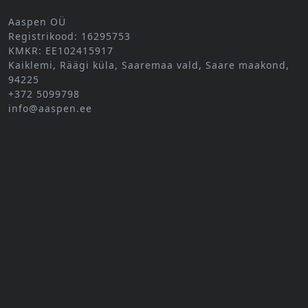
Aaspen OÜ
Registrikood: 16295753
KMKR: EE102415917
Kaiklemi, Räägi küla, Saaremaa vald, Saare maakond,
94225
+372 5099798
info@aaspen.ee