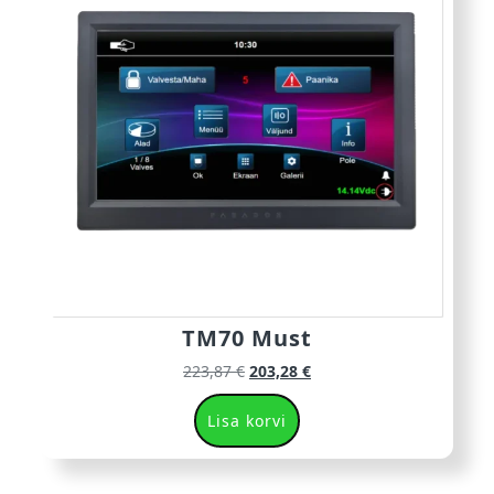
TM70 Must
223,87
€
203,28
€
Lisa korvi