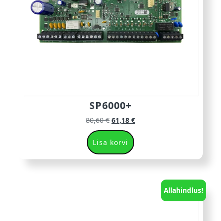
SP6000+
80,60
€
61,18
€
Lisa korvi
Allahindlus!