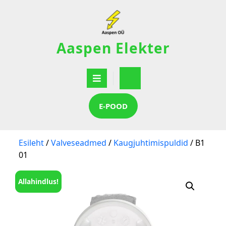
Aaspen Elekter
E-POOD
Esileht
/
Valveseadmed
/
Kaugjuhtimispuldid
/ B1
01
Allahindlus!