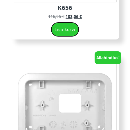
K656
116,96
€
103,06
€
Lisa korvi
Allahindlus!