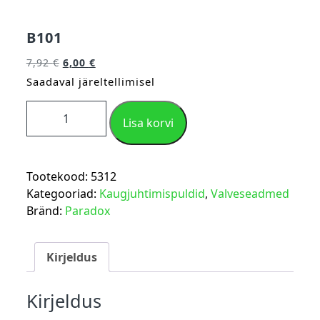
B101
7,92
€
6,00
€
Saadaval järeltellimisel
Lisa korvi
Tootekood:
5312
Kategooriad:
Kaugjuhtimispuldid
,
Valveseadmed
Bränd:
Paradox
Kirjeldus
Kirjeldus