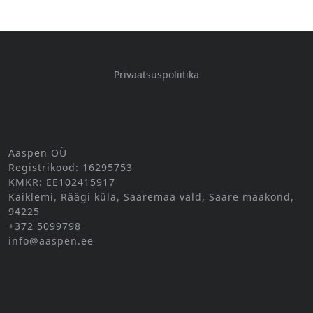
Privaatsuspoliitika
Aaspen OÜ
Registrikood: 16295753
KMKR: EE102415917
Kaiklemi, Räägi küla, Saaremaa vald, Saare maakond,
94225
+372 5099798
info@aaspen.ee