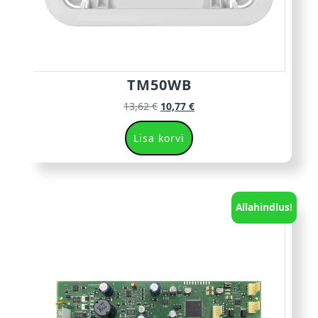
TM50WB
13,62
€
10,77
€
Lisa korvi
Allahindlus!