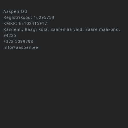
Aaspen OÜ
Registrikood: 16295753
KMKR: EE102415917
Kaiklemi, Räägi küla, Saaremaa vald, Saare maakond,
94225
+372 5099798
info@aaspen.ee