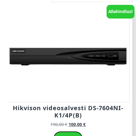
Allahindlus!
Hikvison videosalvesti DS-7604NI-
K1/4P(B)
190,00
€
100,00
€