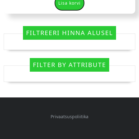
Lisa korvi
FILTREERI HINNA ALUSEL
FILTER BY ATTRIBUTE
Privaatsuspoliitika